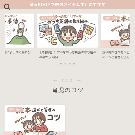
楽天ROOMで厳選アイテムまとめてます
おうち英語
知育・絵本
4歳目前にようやく終わり
【年齢別】リアルなおうち英語の取り組み
読み聞かせがもっと楽
-0歳から3歳ま...
のコツと管理方法を...
― TAG ―
育児のコツ
知育・絵本