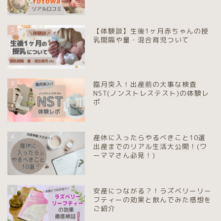
2
【体験談】生後1ヶ月赤ちゃんの授
乳間隔や量・混合育児ついて
3
臨月突入！出産前の大事な検査
NST(ノンストレステスト)の体験レ
ポ
4
産休に入ったらやるべきこと10選
出産までのリアル生活大公開！(ワ
ーママさん必見！)
5
安産につながる？！ラズベリーリー
フティーの効果と飲んでみた感想を
ご紹介