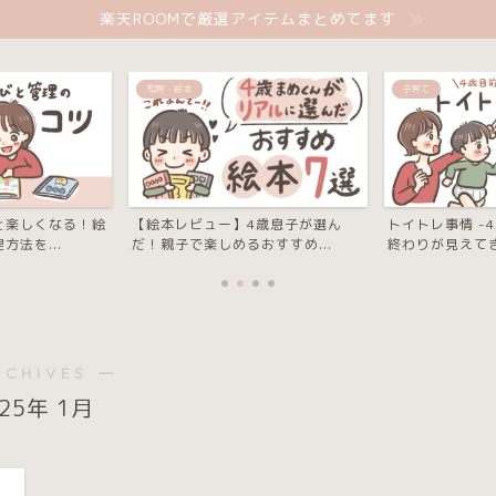
楽天ROOMで厳選アイテムまとめてます
子育て
おうち英語
4歳息子が選ん
トイトレ事情 -4歳目前にようやく
【年齢別】リア
おすすめ...
終わりが見えてきた-
り組み -0歳から3
RCHIVES ―
025年 1月