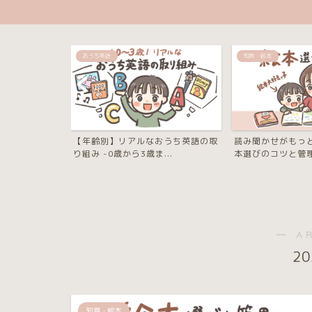
知育・絵本
知育・絵本
おうち英語の取
読み聞かせがもっと楽しくなる！絵
【絵本レビュー】
..
本選びのコツと管理方法を...
だ！親子で楽しめる
― A
2
知育・絵本