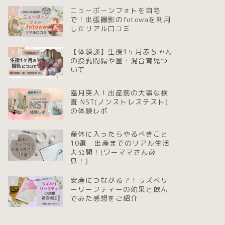
ニューボーンフォトを自宅
1
で！出張撮影のfotowaを利用
したリアル口コミ
【体験談】生後1ヶ月赤ちゃん
2
の授乳間隔や量・混合育児つ
いて
臨月突入！出産前の大事な検
3
査 NST(ノンストレステスト)
の体験レポ
産休に入ったらやるべきこと
4
10選 出産までのリアル生活
大公開！(ワーママさん必
見！)
安産につながる？！ラズベリ
5
ーリーフティーの効果と飲ん
でみた感想をご紹介