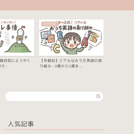
知育・絵本
知育・絵本
ルなおうち英語の取
読み聞かせがもっと楽しくなる！絵
【絵本レビュ
歳ま...
本選びのコツと管理方法を...
だ！親子で楽し
人気記事